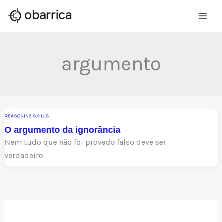
Ir
para
o
conteúdo
argumento
REASONING SKILLS
O argumento da ignorância
Nem tudo que não foi provado falso deve ser
verdadeiro