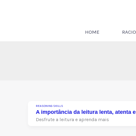
Ir
para
o
conteúdo
HOME
RACIO
REASONING SKILLS
A importância da leitura lenta, atenta 
Desfrute a leitura e aprenda mais