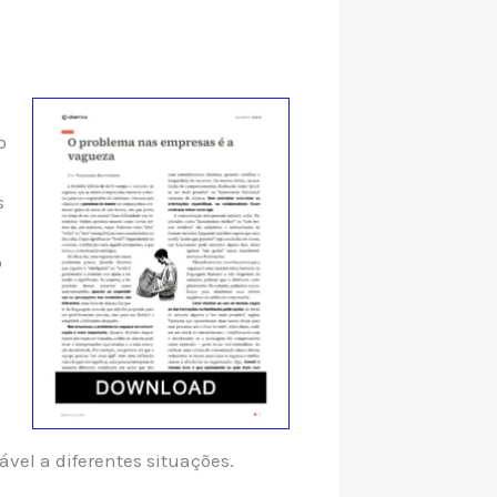
o
s
o
ável a diferentes situações.