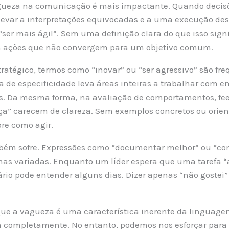
gueza na comunicação é mais impactante. Quando decisõ
 levar a interpretações equivocadas e a uma execução de
“ser mais ágil”. Sem uma definição clara do que isso signi
em ações que não convergem para um objetivo comum.
atégico, termos como “inovar” ou “ser agressivo” são fr
ta de especificidade leva áreas inteiras a trabalhar com 
rsos. Da mesma forma, na avaliação de comportamentos, f
ça” carecem de clareza. Sem exemplos concretos ou orient
re como agir.
bém sofre. Expressões como “documentar melhor” ou “co
rmas variadas. Enquanto um líder espera que uma tarefa “
rio pode entender alguns dias. Dizer apenas “não goste
que a vagueza é uma característica inerente da lingua
m completamente. No entanto, podemos nos esforçar para 