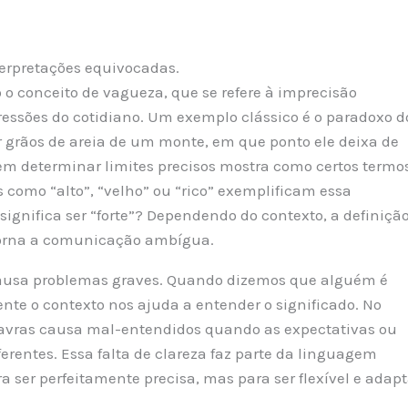
nterpretações equivocadas.
 o conceito de vagueza, que se refere à imprecisão
ressões do cotidiano. Um exemplo clássico é o paradoxo d
grãos de areia de um monte, em que ponto ele deixa de
em determinar limites precisos mostra como certos termo
s como “alto”, “velho” ou “rico” exemplificam essa
 significa ser “forte”? Dependendo do contexto, a definiçã
 torna a comunicação ambígua.
causa problemas graves. Quando dizemos que alguém é
ente o contexto nos ajuda a entender o significado. No
lavras causa mal-entendidos quando as expectativas ou
erentes. Essa falta de clareza faz parte da linguagem
ra ser perfeitamente precisa, mas para ser flexível e adapt