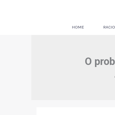
Ir
para
o
conteúdo
HOME
RACIO
O prob