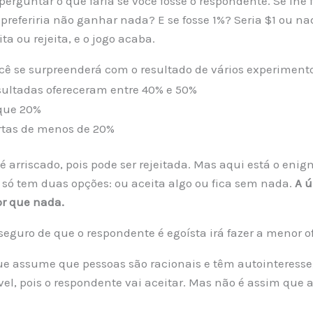
erguntar o que faria se você fosse o respondente. Se lhe f
 preferiria não ganhar nada? E se fosse 1%? Seria $1 ou n
ta ou rejeita, e o jogo acaba.
cê se surpreenderá com o resultado de vários experiment
sultadas ofereceram entre 40% e 50%
que 20%
ertas de menos de 20%
 arriscado, pois pode ser rejeitada. Mas aqui está o enig
só tem duas opções: ou aceita algo ou fica sem nada.
A 
hor que nada.
guro de que o respondente é egoísta irá fazer a menor ofe
que assume que pessoas são racionais e têm autointeresse
vel, pois o respondente vai aceitar. Mas não é assim que 