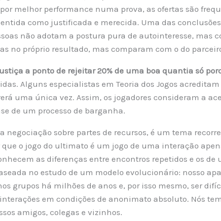
im por melhor performance numa prova, as ofertas são fre
sentida como justificada e merecida. Uma das conclusões
ssoas não adotam a postura pura de autointeresse, mas c
nas no próprio resultado, mas comparam com o do parceir
ustiça a ponto de rejeitar 20% de uma boa quantia só por
didas. Alguns especialistas em Teoria dos Jogos acredita
erá uma única vez. Assim, os jogadores consideram a ace
ase de um processo de barganha.
a negociação sobre partes de recursos, é um tema recorre
er que o jogo do ultimato é um jogo de uma interação ape
conhecem as diferenças entre encontros repetidos e os d
baseada no estudo de um modelo evolucionário: nosso ap
 grupos há milhões de anos e, por isso mesmo, ser difíc
interações em condições de anonimato absoluto. Nós tem
ssos amigos, colegas e vizinhos.