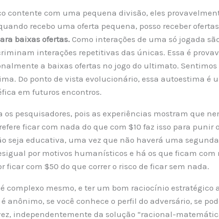
ico contente com uma pequena divisão, eles provavelment
 quando recebo uma oferta pequena, posso receber oferta
ara baixas ofertas.
Como interações de uma só jogada são
iminam interações repetitivas das únicas. Essa é prov
almente a baixas ofertas no jogo do ultimato. Sentimos 
ima. Do ponto de vista evolucionário, essa autoestima é
éfica em futuros encontros.
iga os pesquisadores, pois as experiências mostram que n
efere ficar com nada do que com $10 faz isso para punir o
ão seja educativa, uma vez que não haverá uma segunda
esigual por motivos humanísticos e há os que ficam com 
r ficar com $50 do que correr o risco de ficar sem nada.
é complexo mesmo, e ter um bom raciocínio estratégico a
go é anônimo, se você conhece o perfil do adversário, se 
 vez, independentemente da solução “racional-matemátic