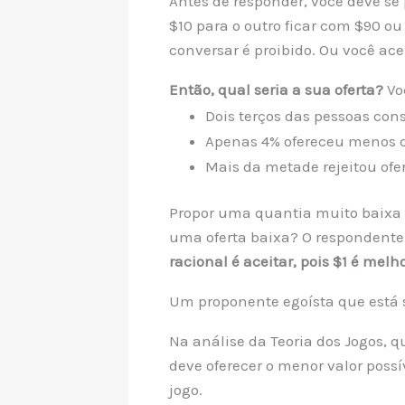
Antes de responder, você deve se p
$10 para o outro ficar com $90 ou
conversar é proibido. Ou você acei
Então, qual seria a sua oferta?
Vo
Dois terços das pessoas con
Apenas 4% ofereceu menos 
Mais da metade rejeitou of
Propor uma quantia muito baixa é
uma oferta baixa? O respondente 
racional é aceitar, pois $1 é mel
Um proponente egoísta que está se
Na análise da Teoria dos Jogos, 
deve oferecer o menor valor possí
jogo.