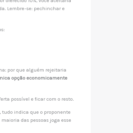
or oferecido 10%, você aceitaria
ada. Lembre-se: pechinchar e
os:
ma: por que alguém rejeitaria
única opção economicamente
rta possível e ficar com o resto.
, tudo indica que o proponente
a maioria das pessoas joga esse