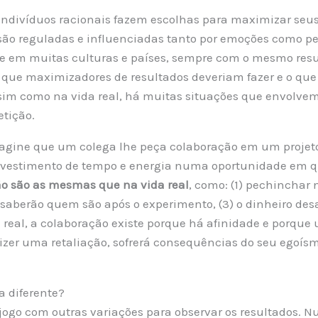
indivíduos racionais fazem escolhas para maximizar seu
são reguladas e influenciadas tanto por emoções como pela
es e em muitas culturas e países, sempre com o mesmo re
 que maximizadores de resultados deveriam fazer e o que 
ssim como na vida real, há muitas situações que envolvem
etição.
gine que um colega lhe peça colaboração em um projeto. 
investimento de tempo e energia numa oportunidade em q
não são as mesmas que na vida real
, como: (1) pechinchar 
aberão quem são após o experimento, (3) o dinheiro desa
a real, a colaboração existe porque há afinidade e porque
fizer uma retaliação, sofrerá consequências do seu egoísm
a diferente?
jogo com outras variações para observar os resultados. 