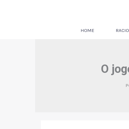
Ir
para
o
conteúdo
HOME
RACIO
O jog
P