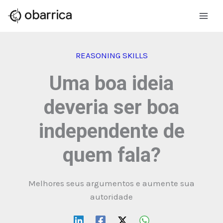
Ir
para
o
conteúdo
REASONING SKILLS
Uma boa ideia
deveria ser boa
independente de
quem fala?
Melhores seus argumentos e aumente sua
autoridade